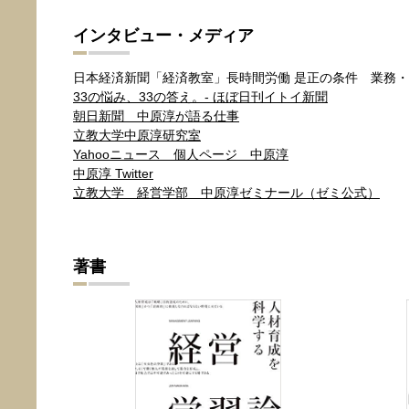
インタビュー・メディア
日本経済新聞「経済教室」長時間労働 是正の条件 業務・時
33の悩み、33の答え。- ほぼ日刊イトイ新聞
朝日新聞 中原淳が語る仕事
立教大学中原淳研究室
Yahooニュース 個人ページ 中原淳
中原淳 Twitter
立教大学 経営学部 中原淳ゼミナール（ゼミ公式）
著書