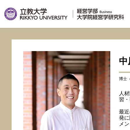
中
博士
人材
習・
最近
発に
メン